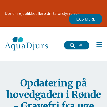
Gå til hovedindhold
×
Der er i øjeblikket flere driftsforstyrrelser
LÆS MERE
SØG
Opdatering på
hovedgaden i Rønde
- Gravefri fra uge