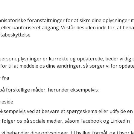
nisatoriske foranstaltninger for at sikre dine oplysninger mo
 eller uautoriseret adgang. Vi står desuden inde for, at beha
atabeskyttelse.
 personoplysninger er korrekte og opdaterede, beder vi dig
r til at meddele os dine ændringer, så sørger vi for opdate
 fra
på forskellige måder, herunder eksempelvis:
meside
, eksempelvis ved at besvare et spørgeskema eller udfylde 
 følger os på sociale medier, såsom Facebook og LinkedIn
i behandler dine oplysninger, til hvilket formål, og i hvor l