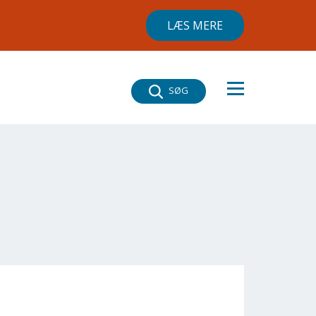
LÆS MERE
×
SØG