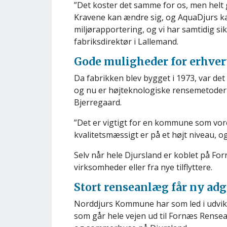
”Det koster det samme for os, men helt 
Kravene kan ændre sig, og AquaDjurs kan
miljørapportering, og vi har samtidig s
fabriksdirektør i Lallemand.
Gode muligheder for erhve
Da fabrikken blev bygget i 1973, var det
og nu er højteknologiske rensemetoder
Bjerregaard.
”Det er vigtigt for en kommune som vore
kvalitetsmæssigt er på et højt niveau, o
Selv når hele Djursland er koblet på For
virksomheder eller fra nye tilflyttere.
Stort renseanlæg får ny ad
Norddjurs Kommune har som led i udvikl
som går hele vejen ud til Fornæs Rensea