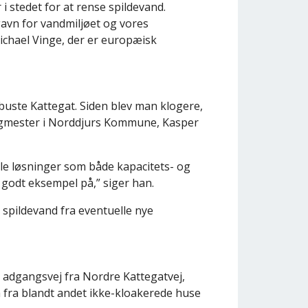
 stedet for at rense spildevand.
gavn for vandmiljøet og vores
Michael Vinge, der er europæisk
obuste Kattegat. Siden blev man klogere,
orgmester i Norddjurs Kommune, Kasper
gle løsninger som både kapacitets- og
t godt eksempel på,” siger han.
d spildevand fra eventuelle nye
 adgangsvej fra Nordre Kattegatvej,
m fra blandt andet ikke-kloakerede huse