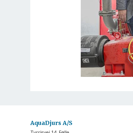
AquaDjurs A/S
Tyrrisvej 14, Følle