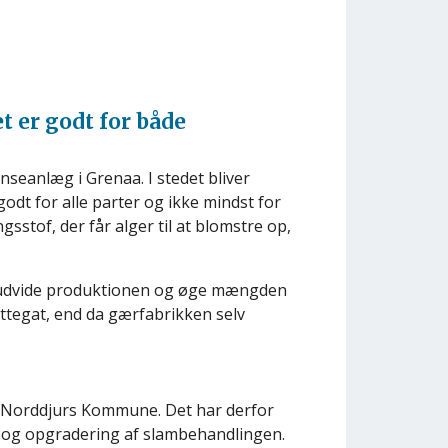
t er godt for både
seanlæg i Grenaa. I stedet bliver
odt for alle parter og ikke mindst for
sstof, der får alger til at blomstre op,
t udvide produktionen og øge mængden
Kattegat, end da gærfabrikken selv
r i Norddjurs Kommune. Det har derfor
 og opgradering af slambehandlingen.