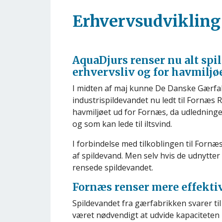
Erhvervsudvikling 
AquaDjurs renser nu alt spi
erhvervsliv og for havmiljø
I midten af maj kunne De Danske Gærfabr
industrispildevandet nu ledt til Fornæs 
havmiljøet ud for Fornæs, da udledningen 
og som kan lede til iltsvind.
I forbindelse med tilkoblingen til Fo
af spildevand. Men selv hvis de udnytter 
rensede spildevandet.
Fornæs renser mere effekti
Spildevandet fra gærfabrikken svarer ti
været nødvendigt at udvide kapacitete