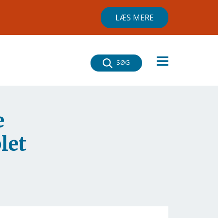
LÆS MERE
×
SØG
e
let