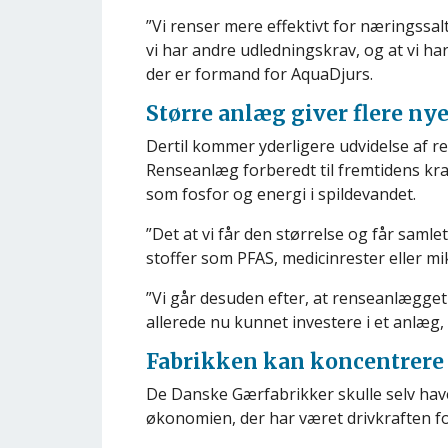
”Vi renser mere effektivt for næringssa
vi har andre udledningskrav, og at vi 
der er formand for AquaDjurs.
Større anlæg giver flere ny
Dertil kommer yderligere udvidelse af 
Renseanlæg forberedt til fremtidens kr
som fosfor og energi i spildevandet.
”Det at vi får den størrelse og får saml
stoffer som PFAS, medicinrester eller mik
”Vi går desuden efter, at renseanlægget
allerede nu kunnet investere i et anlæg
Fabrikken kan koncentrere
De Danske Gærfabrikker skulle selv have 
økonomien, der har været drivkraften f