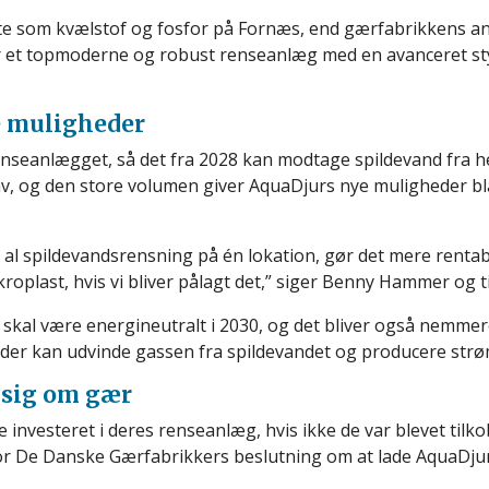
lte som kvælstof og fosfor på Fornæs, end gærfabrikkens an
har et topmoderne og robust renseanlæg med en avanceret s
e muligheder
renseanlægget, så det fra 2028 kan modtage spildevand fra 
av, og den store volumen giver AquaDjurs nye muligheder bl
et al spildevandsrensning på én lokation, gør det mere renta
roplast, hvis vi bliver pålagt det,” siger Benny Hammer og ti
 skal være energineutralt i 2030, og det bliver også nemme
, der kan udvinde gassen fra spildevandet og producere strøm
 sig om gær
investeret i deres renseanlæg, hvis ikke de var blevet tilk
or De Danske Gærfabrikkers beslutning om at lade AquaDjur