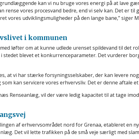
grundlæggende kan vi nu bruge vores energi på at lave gær i
 rense vores procesvand bedre, end vi selv kan. Det er til 
ikret vores udviklingsmuligheder på den lange bane,” siger 
rvslivet i kommunen
 med løfter om at kunne udlede urenset spildevand til det r
 i stedet blevet et konkurrenceparameter. Det vurderer b
s, at vi har stærke forsyningsselskaber, der kan levere no
g som kan servicere vores erhvervsliv. Det er denne aftale e
næs Renseanlæg, vil der være ledig kapacitet til at tage imo
gangsvej
ingen af erhvervsområdet nord for Grenaa, etableret en ny
nlæg. Det vil lette trafikken på de små veje særligt med sla