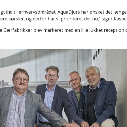
ligt ind til erhvervsområdet. AquaDjurs har ønsket det længe
lere kørsler, og derfor har vi prioriteret det nu,” siger Kasp
 Gærfabrikker blev markeret med en lille lukket reception o