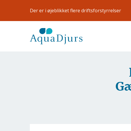
Gå til hovedindhold
Der er i øjeblikket flere driftsforstyrrelser
Gæ