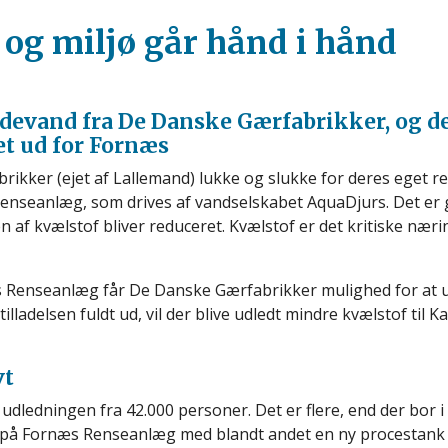
og miljø går hånd i hånd
ldevand fra De Danske Gærfabrikker, og de
et ud for Fornæs
ikker (ejet af Lallemand) lukke og slukke for deres eget ren
Renseanlæg, som drives af vandselskabet AquaDjurs. Det er g
af kvælstof bliver reduceret. Kvælstof er det kritiske næring
rnæs Renseanlæg får De Danske Gærfabrikker mulighed for a
tilladelsen fuldt ud, vil der blive udledt mindre kvælstof til 
vt
l udledningen fra 42.000 personer. Det er flere, end der bo
n på Fornæs Renseanlæg med blandt andet en ny procestank