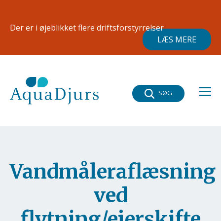
Gå til hovedindhold
×
Der er i øjeblikket flere driftsforstyrrelser
LÆS MERE
SØG
Vandmåleraflæsning
ved
flytning/ejerskifte