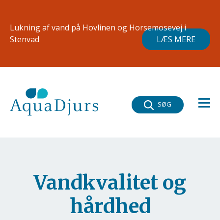
Gå til hovedindhold
×
Lukning af vand på Hovlinen og Horsemosevej i
Stenvad
LÆS MERE
SØG
Vandkvalitet og
hårdhed